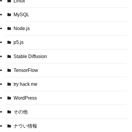
Linux
MySQL
Node.js
p5.js
Stable Diffusion
TensorFlow
try hack me
WordPress
その他
ナウい情報