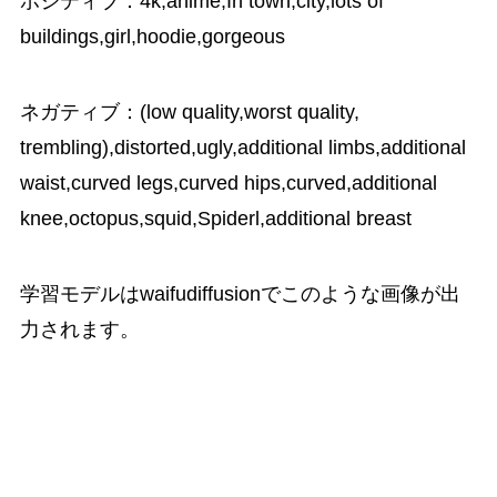
ポジティブ：4k,anime,In town,city,lots of
buildings,girl,hoodie,gorgeous
ネガティブ：(low quality,worst quality,
trembling),distorted,ugly,additional limbs,additional
waist,curved legs,curved hips,curved,additional
knee,octopus,squid,Spiderl,additional breast
学習モデルはwaifudiffusionでこのような画像が出
力されます。