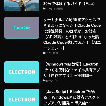
30分で体験するガイド【Mac】
バージョン管理
ターミナルにAIが直接アクセスで
きるようになった！Claude Code
で爆速開発…のはずが、お財布
（API残高）との戦いになった話
Claude Code試してみた！【AIエ
ージェント】
ナウい情報
【Windows/Mac対応】Electron
でつくる便利なファイル共有アプ
リ【自作アプリ】〜実践編〜
自作アプリ
【JavaScript】Electronで始め
る！ Windows/Mac対応デスクト
ップアプリ開発 〜導入編〜