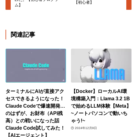
【初心者】
ム】
関連記事
ターミナルにAIが直接アク
【Docker】ローカルAI環
セスできるようになった！
境構築入門：Llama 3.2 1B
Claude Codeで爆速開発…
で始めるLLM体験【Meta】
のはずが、お財布（API残
~ノートパソコンで動いち
高）との戦いになった話
ゃう!~
Claude Code試してみた！
2024年12月9日
【AIエージェント】