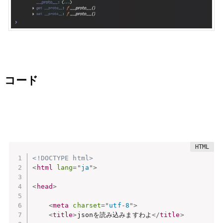
コード
<!DOCTYPE html>
<
html
lang
=
"
ja
"
>
<
head
>
<
meta
charset
=
"
utf-8
"
>
<
title
>
jsonを読み込みますわよ
</
title
>