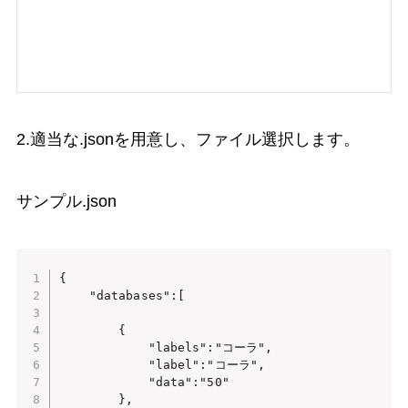
2.適当な.jsonを用意し、ファイル選択します。
サンプル.json
{

    "databases":[

        {

            "labels":"コーラ",

            "label":"コーラ",

            "data":"50"

        },
