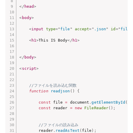
</
head
>
<
body
>
<
input
type
=
"
file
"
accept
=
"
.json
"
id
=
"
filed
<
h1
>
This IS Body
</
h1
>
</
body
>
<
script
>
//ファイルを読み込む関数
function
readjson
(
)
{
const
 file 
=
 document
.
getElementById
(
"f
const
 reader 
=
new
FileReader
(
)
;
//ファイルの読み込み
        reader
.
readAsText
(
file
)
;