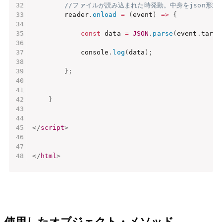
//ファイルが読み込まれた時発動。中身をjson形式
        reader
.
onload
=
(
event
)
=>
{
const
 data 
=
JSON
.
parse
(
event
.
targe
            console
.
log
(
data
)
;
}
;
}
</
script
>
</
html
>
使用したオブジェクト・メソッド